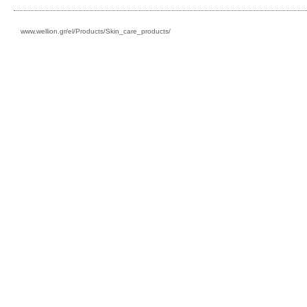
www.wellion.gr/el/Products/Skin_care_products/