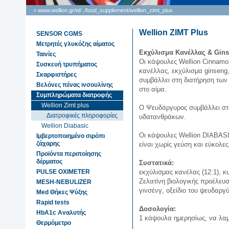
> www.wellion.gr/el/
..
/
food_supplement
/
wellion_zimt_plus
Wellion ZIMT Plus
SENSOR CGMS
Μετρητές γλυκόζης αίματος
Εκχύλισμα Κανέλλας & Gin
Ταινίες
Οι κάψουλες Wellion Cinnamo
Συσκευή τρυπήματος
κανέλλας, εκχύλισμα ginseng
Σκαρφιστήρες
συμβάλλει στη διατήρηση των
Βελόνες πένας ινσουλίνης
στο αίμα.
Συμπληρώματα διατροφής
Wellion Zimt plus
Ο Ψευδάργυρος συμβάλλει στ
Διατροφικές πληροφορίες
υδατανθράκων.
Wellion Diabasic
Οι κάψουλες Wellion DIABASI
Ιμβερτοποιημένο σιρόπι
ζάχαρης
είναι χωρίς γεύση και εύκολε
Προϊόντα περιποίησης
δέρματος
Συστατικά:
PULSE OXIMETER
εκχύλισμας κανέλας (12:1), κ
Ζελατίνη βιολογικής προέλευσ
MESH-NEBULIZER
γινσένγ, οξείδιο του ψευδαργύ
Med Θήκες Ψύξης
Rapid tests
Δοσολογία:
HbA1c Αναλυτής
1 κάψουλα ημερησίως, να λαμ
Θερμόμετρο