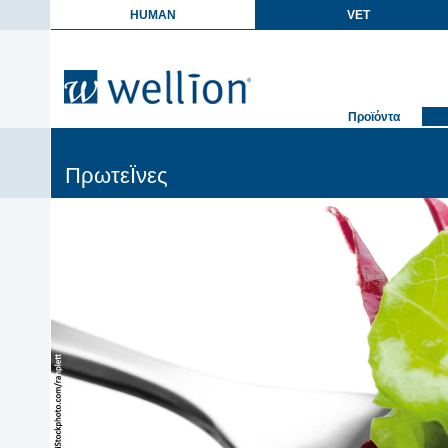
HUMAN
VET
Προϊόντα
ΠρωτεΪνες