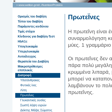
> www.wellion.gr/el/
..
/
Nutrition
/
Proteins
ΠρωτεΪνες
Ορισμός του διαβήτη
Τύποι του διαβήτη
Παράγοντες κινδύνου
Η πρωτεΐνη είναι έ
Τιμές στόχοι
Κίνδυνος για διαβήτη-Τεστ
συναρμολόγηση και
HbA1c
μύες. 1 γραμμάριο 
Υπογλυκαιμία
Υπεργλυκαιμία
Αυτοέλεγχος
Οι πρωτεΐνες δεν 
Θεραπεία του Διαβήτη
πάρα πολύ μεγάλη 
Μακροπρόθεσμες
επιπλοκές
κρυμμένα λιπαρά, 
Διατροφή
μπορεί να καταπον
Υδατάνθρακες
λαμβάνουν το πολ
Φυτικές ίνες
Λίπη
πρωτεΐνης.
ΠρωτεΪνες
Γλυκαντικές ουσίες
Σωστή λήψη υγρών
Δείκτης Μάζας Σώματος