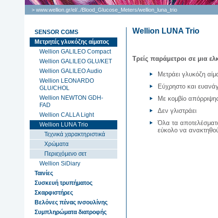
> www.wellion.gr/el/
..
/
Blood_Glucose_Meters
/
wellion_luna_trio
Wellion LUNA Trio
SENSOR CGMS
Μετρητές γλυκόζης αίματος
Wellion GALILEO Compact
Τρείς παράμετροι σε μια ε
Wellion GALILEO GLU/KET
Wellion GALILEO Audio
Μετράει γλυκόζη αίμ
Wellion LEONARDO
Εύχρηστο και ευανά
GLU/CHOL
Wellion NEWTON GDH-
Με κομβίο απόρριψης 
FAD
Δεν γλιστράει
Wellion CALLA Light
Όλα τα αποτελέσματα
Wellion LUNA Trio
εύκολο να ανακτηθο
Τεχνικά χαρακτηριστικά
Χρώματα
Περιεχόμενο σετ
Wellion SiDiary
Ταινίες
Συσκευή τρυπήματος
Σκαρφιστήρες
Βελόνες πένας ινσουλίνης
Συμπληρώματα διατροφής